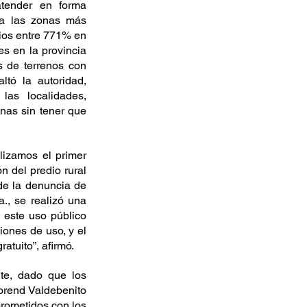
tender en forma 
 a las zonas más 
ios entre 771% en 
s en la provincia 
 de terrenos con 
tó la autoridad, 
as localidades, 
nas sin tener que 
izamos el primer 
n del predio rural 
e la denuncia de 
, se realizó una 
 este uso público 
ones de uso, y el 
atuito”, afirmó.
te, dado que los 
orend Valdebenito 
ometidos con los 