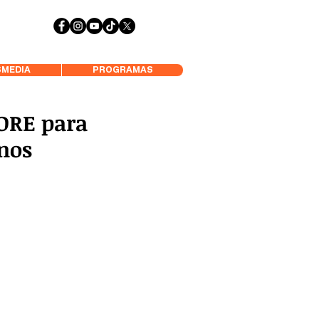
 Aysén y Alrededores, Somos Panorámica Radio
MEDIA
PROGRAMAS
GORE para
enos