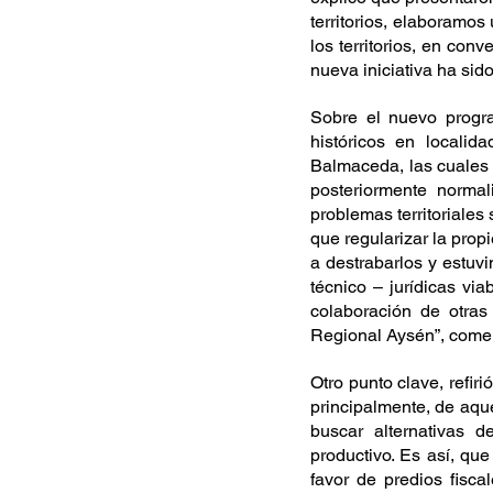
territorios, elaboramo
los territorios, en con
nueva iniciativa ha sid
Sobre el nuevo progra
históricos en localid
Balmaceda, las cuales r
posteriormente normali
problemas territoriales
que regularizar la prop
a destrabarlos y estuv
técnico – jurídicas via
colaboración de otras
Regional Aysén”, come
Otro punto clave, refir
principalmente, de aqu
buscar alternativas d
productivo. Es así, qu
favor de predios fisca