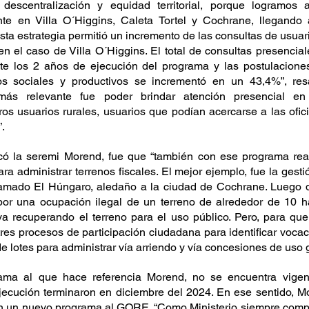
escentralización y equidad territorial, porque logramos a
te en Villa O´Higgins, Caleta Tortel y Cochrane, llegando
Esta estrategia permitió un incremento de las consultas de usuar
n el caso de Villa O´Higgins. El total de consultas presenciale
te los 2 años de ejecución del programa y las postulaciones
os sociales y productivos se incrementó en un 43,4%”, resal
s relevante fue poder brindar atención presencial en l
os usuarios rurales, usuarios que podían acercarse a las ofici
.
có la seremi Morend, fue que “también con ese programa real
ra administrar terrenos fiscales. El mejor ejemplo, fue la gestió
llamado El Húngaro, aledaño a la ciudad de Cochrane. Luego d
or una ocupación ilegal de un terreno de alrededor de 10 ha.
iva recuperando el terreno para el uso público. Pero, para que
tres procesos de participación ciudadana para identificar vocaci
e lotes para administrar vía arriendo y vía concesiones de uso gr
ama al que hace referencia Morend, no se encuentra vigen
jecución terminaron en diciembre del 2024. En ese sentido, M
on un nuevo programa al GORE. “Como Ministerio siempre compr