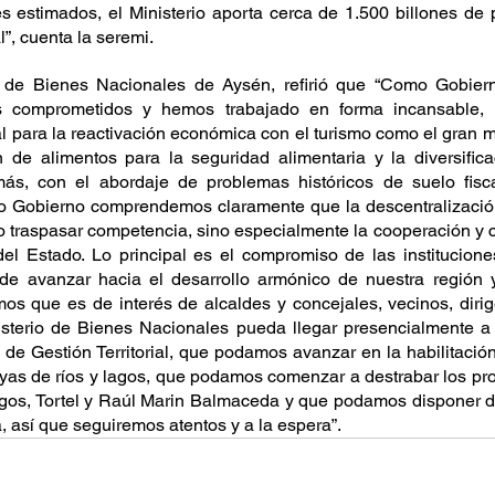
s estimados, el Ministerio aporta cerca de 1.500 billones de 
”, cuenta la seremi.
 de Bienes Nacionales de Aysén, refirió que “Como Gobiern
s comprometidos y hemos trabajado en forma incansable, e
l para la reactivación económica con el turismo como el gran mo
n de alimentos para la seguridad alimentaria y la diversifica
más, con el abordaje de problemas históricos de suelo fisca
o Gobierno comprendemos claramente que la descentralización
o traspasar competencia, sino especialmente la cooperación y c
 del Estado. Lo principal es el compromiso de las institucione
 de avanzar hacia el desarrollo armónico de nuestra región y
s que es de interés de alcaldes y concejales, vecinos, dirig
isterio de Bienes Nacionales pueda llegar presencialmente a 
 de Gestión Territorial, que podamos avanzar en la habilitació
yas de ríos y lagos, que podamos comenzar a destrabar los pro
gos, Tortel y Raúl Marin Balmaceda y que podamos disponer de
 así que seguiremos atentos y a la espera”.