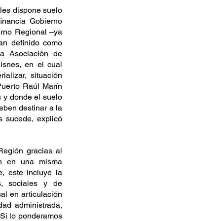
les dispone suelo 
inancia Gobierno 
erno Regional –ya 
an definido como 
a Asociación de 
nes, en el cual 
lizar, situación 
uerto Raúl Marín 
 y donde el suelo 
ben destinar a la 
 sucede, explicó 
egión gracias al 
an en una misma 
 este incluye la 
s, sociales y de 
al en articulación 
ad administrada, 
 Si lo ponderamos 