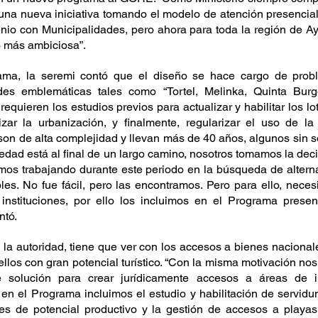
s una nueva iniciativa tomando el modelo de atención presencia
venio con Municipalidades, pero ahora para toda la región de A
o más ambiciosa”.
ma, la seremi contó que el diseño se hace cargo de problem
ades emblemáticas tales como “Tortel, Melinka, Quinta Bur
equieren los estudios previos para actualizar y habilitar los lo
zar la urbanización, y finalmente, regularizar el uso de la 
 son de alta complejidad y llevan más de 40 años, algunos sin s
iedad está al final de un largo camino, nosotros tomamos la dec
imos trabajando durante este periodo en la búsqueda de alterna
bles. No fue fácil, pero las encontramos. Pero para ello, neces
 instituciones, por ello los incluimos en el Programa presen
ntó.
ió la autoridad, tiene que ver con los accesos a bienes nacional
ellos con gran potencial turístico. “Con la misma motivación n
e solución para crear jurídicamente accesos a áreas de int
e en el Programa incluimos el estudio y habilitación de servid
les de potencial productivo y la gestión de accesos a playas