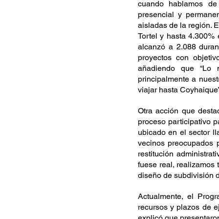
cuando hablamos de d
presencial y permanen
aisladas de la región. 
Tortel y hasta 4.300% e
alcanzó a 2.088 duran
proyectos con objetiv
añadiendo que “Lo má
principalmente a nuestr
viajar hasta Coyhaique”
Otra acción que desta
proceso participativo pa
ubicado en el sector 
vecinos preocupados p
restitución administrat
fuese real, realizamos 
diseño de subdivisión d
Actualmente, el Progr
recursos y plazos de e
explicó que presentar