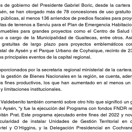
s de gobierno del Presidente Gabriel Boric, desde la cartera 
ysén, se han otorgado más de 78 concesiones de uso gratuito 
s públicas, al menos 136 arriendos de predios fiscales para proy
itas de terrenos a Serviu para el Plan de Emergencia Habitacio
inmuebles para grandes proyectos como el Centro de Salud 
o a cargo de la Municipalidad de Guaitecas, entre otros. Así
 gratuitas de largo plazo para proyectos emblemáticos co
tal de Aysén y el Parque Urbano de Coyhaique, recinto de 23 
os principales eventos de la capital regional.
oporcionados por la secretaria regional ministerial de la carter
 la gestión de Bienes Nacionales en la región, se cuenta, adem
ara fines productivos, los que han aumentado en al menos un
s y limitaciones institucionales.
Valdebenito también comentó sobre otro hito que significó un gi
 en Aysén, “y fue la ejecución del Programa con fondos FNDR r
itán Prat. Este programa ejecutado entre fines del 2022 y no
icularidad de instalar Unidades de Gestión Territorial en 
rtel y O´Higgins, y la Delegación Presidencial en Cochrane.