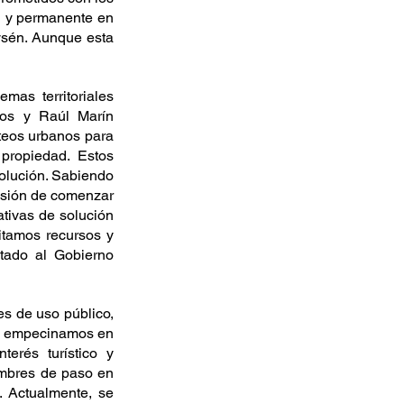
l y permanente en 
ysén. Aunque esta 
as territoriales 
gos y Raúl Marín 
teos urbanos para 
propiedad. Estos 
olución. Sabiendo 
isión de comenzar 
tivas de solución 
itamos recursos y 
tado al Gobierno 
es de uso público, 
os empecinamos en 
erés turístico y 
umbres de paso en 
. Actualmente, se 