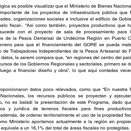
gica es posible visualizar que el Ministerio de Bienes Naciona
importante de los proyectos de infraestructura pública que f
ades, organizaciones sociales e inclusive el edificio de Gobi
lo fiscal-. “Así como también, proyectos productivos que h
 sucede con el proyecto de sala de procesamiento para l
es de la Pesca Demersal de Undécima Región en Puerto Cis
rreno para que el financiamiento del GORE se pueda materia
to de Trabajadores Independientes de la Pesca Artesanal de P
datos, la seremi compara que, “en regiones del centro del país
ecursos de los Gobiernos Regionales y sectoriales, primero se de
luego a financiar diseño y obra”, lo que aquí contadas veces
proporcionaron datos poco relevados, como que “En nuestra R
 Nacionales, los recursos públicos se proyectan y ejecut
lo, no es baladí la presentación de este Programa, dado que,
nica y jurídica de terrenos fiscales para fines productivo
 además, de ordenar territorialmente el uso de la propiedad fisc
omo Ministerio aportamos actualmente a la región en propied
equivale a un 16,1% del total de áreas fiscales no protegidas.