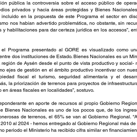
ión pública la controversia sobre el acceso público de operado
dios privados y hacia áreas protegidas y Bienes Nacionales
incluido en la propuesta de este Programa el sector en disc
ismo nos habían advertido problemática, no obstante, sin recurs
 y habilitaciones para dar certeza jurídica en los accesos”, enf
e, el Programa presentado al GORE es visualizado como una
entre dos instituciones de Estado. Bienes Nacionales es un Minis
a región de Aysén desde el punto de vista productivo y social- r
mo ejes de gestión en el ámbito productivo incentivar con nues
iedad fiscal el turismo, seguridad alimentaria y el desarr
s, la priorización de terrenos para proyectos de infraestructura
 en áreas fiscales en localidades”, sostuvo.
eponderante en aporte de recursos al propio Gobierno Regiona
 de Bienes Nacionales es uno de los pocos que, de los ingres
nerosas de terrenos, el 65% se van al Gobierno Regional. “Al
el 2010 al 2024 - hemos entregado al Gobierno Regional más de 
o periodo el Ministerio ha recibido cifra similar en financiamie