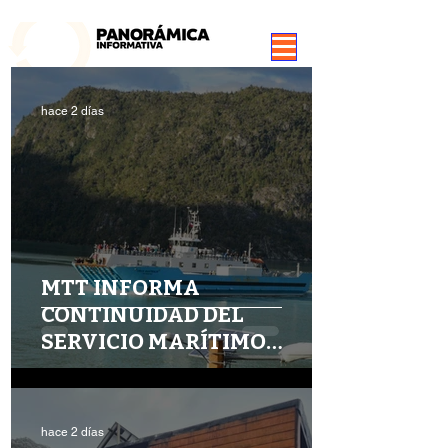
99.3 FM Puerto Aysén y Alrededores, Somos Panorámica Radio
hace 2 días
MTT INFORMA
CONTINUIDAD DEL
SERVICIO MARÍTIMO
SUBSIDIADO AYSÉN -
MAGALLANES
hace 2 días