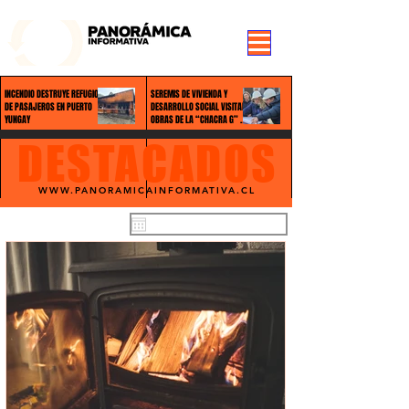
99.3 FM Puerto Aysén y Alrededores, Somos Panorámica Radio
INCENDIO DESTRUYE REFUGIO
SEREMIS DE VIVIENDA Y
DE PASAJEROS EN PUERTO
DESARROLLO SOCIAL VISITAN
YUNGAY
OBRAS DE LA “CHACRA G” Y
FORTALECEN TRABAJO
DESTACADOS
CONJUNTO
WWW.PANORAMICAINFORMATIVA.CL