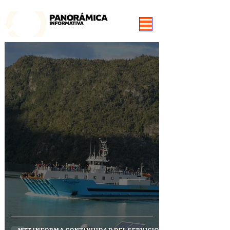
99.3 FM Puerto Aysén y Alrededores, Somos Panorámica Radio