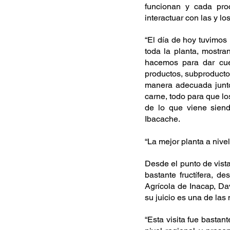
funcionan y cada proc
interactuar con las y l
“El día de hoy tuvimos 
toda la planta, mostra
hacemos para dar cue
productos, subproductos
manera adecuada junto 
carne, todo para que l
de lo que viene siend
Ibacache.
“La mejor planta a nivel
Desde el punto de vista
bastante fructífera, de
Agrícola de Inacap, D
su juicio es una de las 
“Esta visita fue bastant