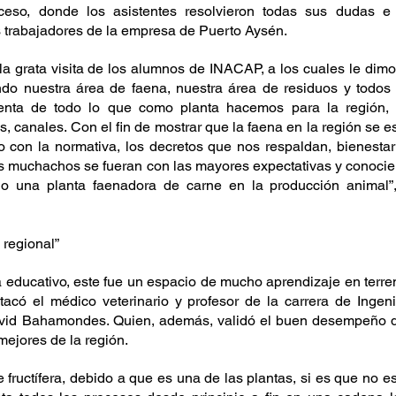
eso, donde los asistentes resolvieron todas sus dudas e 
os trabajadores de la empresa de Puerto Aysén.
la grata visita de los alumnos de INACAP, a los cuales le dimos
ndo nuestra área de faena, nuestra área de residuos y todos 
nta de todo lo que como planta hacemos para la región, 
, canales. Con el fin de mostrar que la faena en la región se es
con la normativa, los decretos que nos respaldan, bienestar 
os muchachos se fueran con las mayores expectativas y conocien
o una planta faenadora de carne en la producción animal”,
 regional”
 educativo, este fue un espacio de mucho aprendizaje en terren
stacó el médico veterinario y profesor de la carrera de Ingeni
avid Bahamondes. Quien, además, validó el buen desempeño de
mejores de la región.
e fructífera, debido a que es una de las plantas, si es que no es