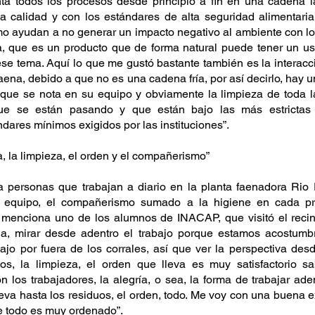
nta todos los procesos desde principio a fin en una cadena l
 calidad y con los estándares de alta seguridad alimentaria
o ayudan a no generar un impacto negativo al ambiente con lo
a, que es un producto que de forma natural puede tener un us
e tema. Aquí lo que me gustó bastante también es la interacci
aena, debido a que no es una cadena fría, por así decirlo, hay u
e se nota en su equipo y obviamente la limpieza de toda la i
ue se están pasando y que están bajo las más estrictas r
dares mínimos exigidos por las instituciones”.
, la limpieza, el orden y el compañerismo”
a personas que trabajan a diario en la planta faenadora Rio 
n equipo, el compañerismo sumado a la higiene en cada pro
 menciona uno de los alumnos de INACAP, que visitó el recint
ia, mirar desde adentro el trabajo porque estamos acostumbr
ajo por fuera de los corrales, así que ver la perspectiva desd
os, la limpieza, el orden que lleva es muy satisfactorio sab
los trabajadores, la alegría, o sea, la forma de trabajar adent
eva hasta los residuos, el orden, todo. Me voy con una buena ex
ue todo es muy ordenado”.