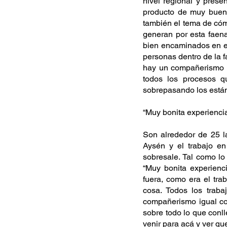
nivel regional y prese
producto de muy buena
también el tema de cóm
generan por esta faen
bien encaminados en es
personas dentro de la f
hay un compañerismo qu
todos los procesos q
sobrepasando los están
“Muy bonita experiencia
Son alrededor de 25 l
Aysén y el trabajo e
sobresale. Tal como lo
“Muy bonita experienc
fuera, como era el trab
cosa. Todos los trabaj
compañerismo igual con 
sobre todo lo que conll
venir para acá y ver q