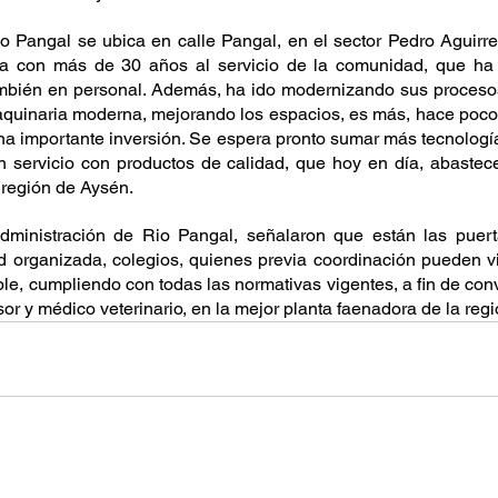
o Pangal se ubica en calle Pangal, en el sector Pedro Aguirr
 con más de 30 años al servicio de la comunidad, que ha 
también en personal. Además, ha ido modernizando sus proceso
quinaria moderna, mejorando los espacios, es más, hace poco 
na importante inversión. Se espera pronto sumar más tecnología,
n servicio con productos de calidad, que hoy en día, abastece
 región de Aysén.
administración de Rio Pangal, señalaron que están las puerta
 organizada, colegios, quienes previa coordinación pueden vis
ble, cumpliendo con todas las normativas vigentes, a fin de conv
or y médico veterinario, en la mejor planta faenadora de la reg