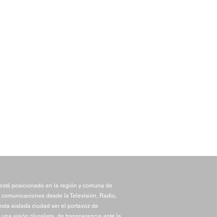
stá posicionado en la región y comuna de
 comunicaciones desde la Televisión, Radio,
sta aislada ciudad ser el portavoz de
una visión pluralista, de transparencia ante la