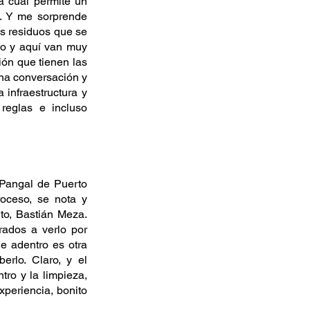
a cual permite un 
. Y me sorprende 
s residuos que se 
o y aquí van muy 
ón que tienen las 
na conversación y 
nfraestructura y 
eglas e incluso 
Pangal de Puerto 
ceso, se nota y 
o, Bastián Meza. 
ados a verlo por 
e adentro es otra 
erlo. Claro, y el 
ro y la limpieza, 
periencia, bonito 