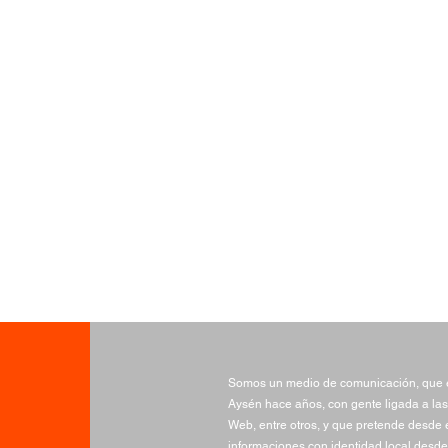
Somos un medio de comunicación, que e
Aysén hace años, con gente ligada a las
Web, entre otros, y que pretende desde e
informaciones con identidad local desde 