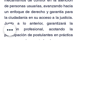
mecanismos de control en la atención 
de personas usuarias, avanzando hacia 
un enfoque de derecho y garantía para 
la ciudadanía en su acceso a la justicia. 
Junto a lo anterior, garantizará la 
atención profesional, acotando la 
participación de postulantes en práctica 
y asegurando que todas las personas 
usuarias reciban una atención de 
calidad.
Finalmente, cabe precisar que la puesta 
en marcha del nuevo servicio en el país 
comenzará de manera gradual, 
transcurridos 18 meses desde la 
publicación de esta ley en el Diario 
Oficial, comenzará su funcionamiento 
en las regiones de Arica y Parinacota, 
Tarapacá, Antofagasta, Atacama, 