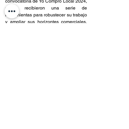
convocatoria de Yo Compro Local 2024, 
donde recibieron una serie de 
herramientas para robustecer su trabajo 
y ampliar sus horizontes comerciales. 
La convocatoria 2025 abrirá la primera 
semana de mayo y las postulaciones 
podrán hacerse en el correo 
yocomprolocalaysen@gmail.com
 adjunt
ando documentación solicitada según 
bases del programa.
Entradas recientes