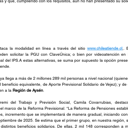
s y que, cumpliendo con los requisitos, aún no han presentado su solic
aca la modalidad en línea a través del sitio 
www.chileatiende.cl
,. 
den solicitar la PGU con ClaveÚnica; o bien por videoatención en 
ual del IPS.A estas alternativas, se suma por supuesto la opción presen
iende.
a llega a más de 2 millones 289 mil personas a nivel nacional
(quiene
 beneficio equivalente, de Aporte Previsional Solidario de Vejez); y de e
n a la 
Región de Aysén
.
remi del Trabajo y Previsión Social, Camila Covarrubias, destac
l marco de la Reforma Previsional. “La Reforma de Pensiones estable
s, incremento que se implementará de manera gradual, iniciando con 
ptiembre de 2025. Se estima que el primer grupo, en nuestra región, se
distintos beneficios solidarios. De ellas, 2 mil 148 corresponden a m