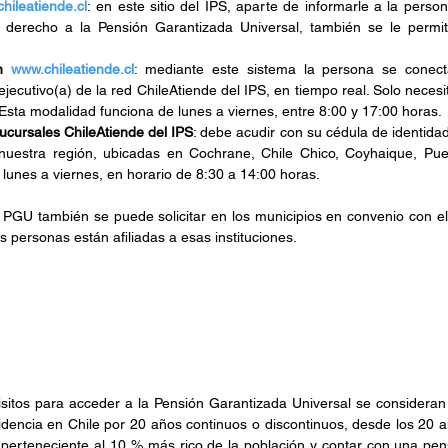
hileatiende.cl
:
en este sitio del IPS, aparte de informarle a la person
r derecho a la Pensión Garantizada Universal, también se le permite 
n 
www.chileatiende.cl
: mediante este sistema la persona se conect
jecutivo(a) de la red ChileAtiende del IPS, en tiempo real. Solo necesit
Esta modalidad funciona de lunes a viernes, entre 8:00 y 17:00 horas.
ucursales ChileAtiende del IPS
: debe acudir con su cédula de identidad
nuestra región, ubicadas en Cochrane, Chile Chico, Coyhaique, Pue
 lunes a viernes, en horario de 8:30 a 14:00 horas.
PGU también se puede solicitar en los municipios en convenio con el 
 personas están afiliadas a esas instituciones.
uisitos para acceder a la Pensión Garantizada Universal se consideran
idencia en Chile por 20 años continuos o discontinuos, desde los 20 a
r perteneciente al 10 % más rico de la población y contar con una pen