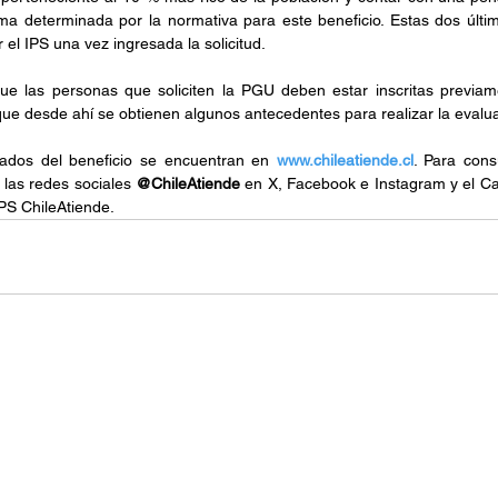
a determinada por la normativa para este beneficio. Estas dos últim
 el IPS una vez ingresada la solicitud.
ue las personas que soliciten la PGU deben estar inscritas previame
ue desde ahí se obtienen algunos antecedentes para realizar la evalu
lados del beneficio se encuentran en 
www.chileatiende.cl
. Para cons
 las redes sociales 
@ChileAtiende
 en X, Facebook e Instagram y el Cal
IPS ChileAtiende.