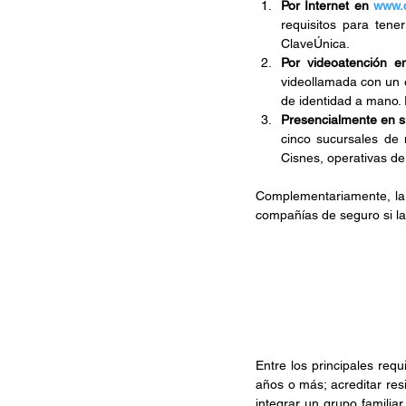
Por Internet en 
www.c
requisitos para tene
ClaveÚnica.
Por videoatención e
videollamada con un e
de identidad a mano. 
Presencialmente en s
cinco sucursales de 
Cisnes, operativas de
Complementariamente, la 
compañías de seguro si las
Entre los principales req
años o más; acreditar res
integrar un grupo familia