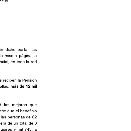
itud.
En dicho portal, las 
la misma página, a 
cial, en toda la red 
s reciben la Pensión 
llas, 
más de 12 mil 
ó las mejoras que 
ce que el beneficio 
las personas de 82 
rá de un total de 3 
ujeres y mil 745, a 