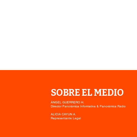
SOBRE EL MEDIO
ÁNGEL GUERRERO H.
Director Panorámica Informativa & Panorámica Radio
ALICIA CAYUN A.
Representante Legal
Aviso por Heladas Normales
a Moderadas en Los Lagos y