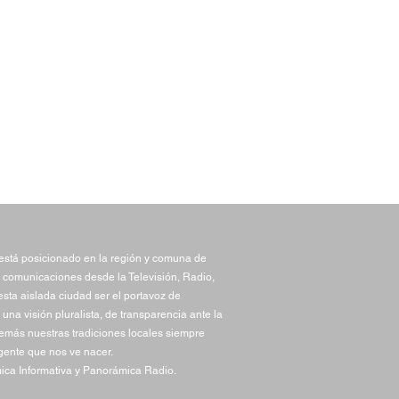
stá posicionado en la región y comuna de
 comunicaciones desde la Televisión, Radio,
sta aislada ciudad ser el portavoz de
una visión pluralista, de transparencia ante la
demás nuestras tradiciones locales siempre
gente que nos ve nacer.
ca Informativa y Panorámica Radio.
 invita a participar del
 Concurso de