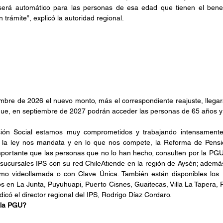
rá automático para las personas de esa edad que tienen el benefi
 trámite”, explicó la autoridad regional.
mbre de 2026 el nuevo monto, más el correspondiente reajuste, llegar
que, en septiembre de 2027 podrán acceder las personas de 65 años 
isión Social estamos muy comprometidos y trabajando intensamente
 la ley nos mandata y en lo que nos compete, la Reforma de Pensio
portante que las personas que no lo han hecho, consulten por la PGU.
 sucursales IPS con su red ChileAtiende en la región de Aysén; además 
omo videollamada o con Clave Única. También están disponibles los 
os en La Junta, Puyuhuapi, Puerto Cisnes, Guaitecas, Villa La Tapera, P
ndicó el director regional del IPS, Rodrigo Díaz Cordaro.
 la PGU?