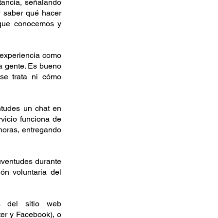
tancia, señalando 
 saber qué hacer 
rque conocemos y 
 experiencia como 
a gente. Es bueno 
e trata ni cómo 
tudes un chat en 
vicio funciona de 
horas, entregando 
uventudes durante 
ón voluntaria del 
Las y los jóvenes interesados pueden obtener más información a través del sitio web 
er y Facebook), o 