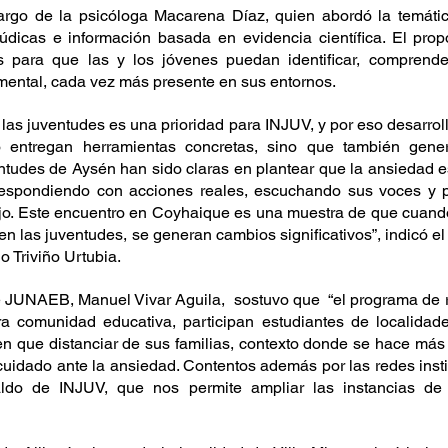
argo de la psicóloga Macarena Díaz, quien abordó la temátic
údicas e información basada en evidencia científica. El propó
s para que las y los jóvenes puedan identificar, comprende
mental, cada vez más presente en sus entornos.
 las juventudes es una prioridad para INJUV, y por eso desarroll
 entregan herramientas concretas, sino que también gene
ntudes de Aysén han sido claras en plantear que la ansiedad e
espondiendo con acciones reales, escuchando sus voces y p
ajo. Este encuentro en Coyhaique es una muestra de que cuando 
en las juventudes, se generan cambios significativos”, indicó el
 Triviño Urtubia.
e JUNAEB, Manuel Vivar Aguila,  sostuvo que  “el programa de 
ra comunidad educativa, participan estudiantes de localidade
n que distanciar de sus familias, contexto donde se hace más r
cuidado ante la ansiedad. Contentos además por las redes insti
aldo de INJUV, que nos permite ampliar las instancias de 