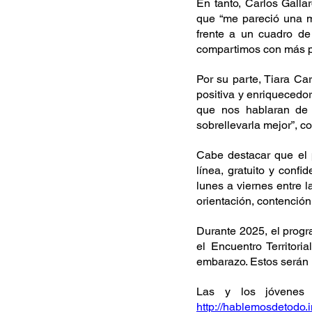
En tanto, Carlos Gallar
que “me pareció una m
frente a un cuadro de
compartimos con más p
Por su parte, Tiara Ca
positiva y enriquecedo
que nos hablaran de
sobrellevarla mejor”, c
Cabe destacar que el 
línea, gratuito y confi
lunes a viernes entre l
orientación, contención
Durante 2025, el progra
el Encuentro Territori
embarazo. Estos serán l
http://hablemosdetodo.i