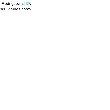
l Rodríguez 
#239
, 
as (viernes hasta 