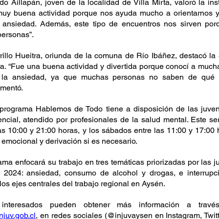
do Aillapán, joven de la localidad de Villa Mirta, valoró la ins
uy buena actividad porque nos ayuda mucho a orientarnos y
 ansiedad. Además, este tipo de encuentros nos sirven po
ersonas”.
rrillo Hueitra, oriunda de la comuna de Río Ibáñez, destacó la
ra. “Fue una buena actividad y divertida porque conocí a much
 la ansiedad, ya que muchas personas no saben de qué s
omentó.
programa Hablemos de Todo tiene a disposición de las juven
dencial, atendido por profesionales de la salud mental. Este ser
as 10:00 y 21:00 horas, y los sábados entre las 11:00 y 17:00 
 emocional y derivación si es necesario.
ma enfocará su trabajo en tres temáticas priorizadas por las j
al 2024: ansiedad, consumo de alcohol y drogas, e interrupci
os ejes centrales del trabajo regional en Aysén.
njuv.gob.cl
, en redes sociales (@injuvaysen en Instagram, Twitt