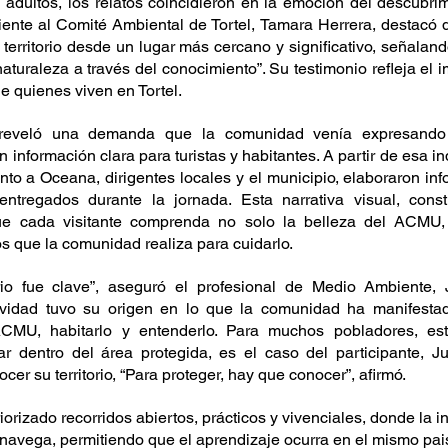
 adultos, los relatos coincidieron en la emoción del descubrim
iente al Comité Ambiental de Tortel, Tamara Herrera, destacó qu
territorio desde un lugar más cercano y significativo, señaland
aturaleza a través del conocimiento”. Su testimonio refleja el i
de quienes viven en Tortel.
n reveló una demanda que la comunidad venía expresando
información clara para turistas y habitantes. A partir de esa in
to a Oceana, dirigentes locales y el municipio, elaboraron infog
entregados durante la jornada. Esta narrativa visual, cons
que cada visitante comprenda no solo la belleza del ACMU,
zos que la comunidad realiza para cuidarlo.
io fue clave”, aseguró el profesional de Medio Ambiente, 
ividad tuvo su origen en lo que la comunidad ha manifestado
CMU, habitarlo y entenderlo. Para muchos pobladores, esta
r dentro del área protegida, es el caso del participante, Ju
cer su territorio, “Para proteger, hay que conocer”, afirmó.
orizado recorridos abiertos, prácticos y vivenciales, donde la i
 navega, permitiendo que el aprendizaje ocurra en el mismo pai