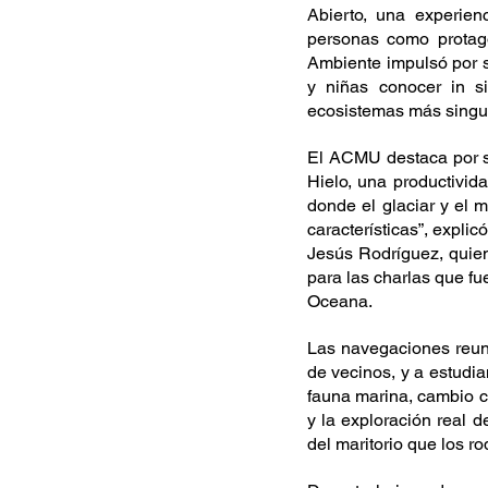
Abierto, una experien
personas como protagon
Ambiente impulsó por s
y niñas conocer in s
ecosistemas más singul
El ACMU destaca por s
Hielo, una productivida
donde el glaciar y el 
características”, expli
Jesús Rodríguez, quien 
para las charlas que f
Oceana.
Las navegaciones reuni
de vecinos, y a estudia
fauna marina, cambio cl
y la exploración real d
del maritorio que los ro