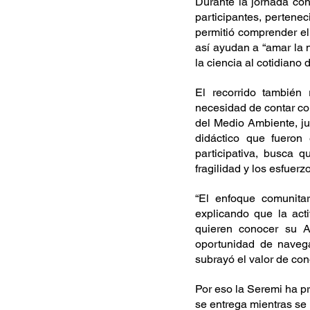
Durante la jornada con
participantes, pertenec
permitió comprender el 
así ayudan a “amar la n
la ciencia al cotidiano 
El recorrido tambié
necesidad de contar con 
del Medio Ambiente, jun
didáctico que fueron 
participativa, busca 
fragilidad y los esfuer
“El enfoque comunitar
explicando que la act
quieren conocer su A
oportunidad de navega
subrayó el valor de cono
Por eso la Seremi ha pri
se entrega mientras se