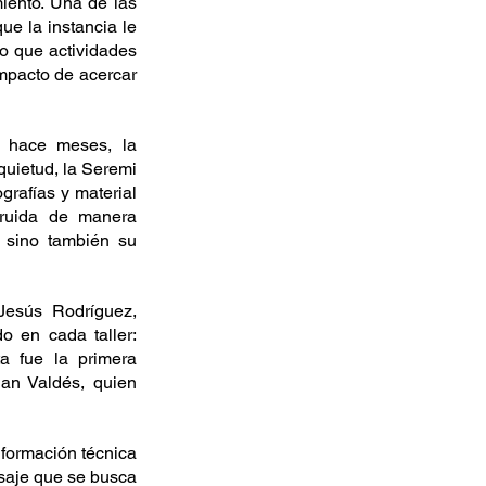
iento. Una de las 
e la instancia le 
o que actividades 
mpacto de acercar 
 hace meses, la 
quietud, la Seremi 
rafías y material 
truida de manera 
 sino también su 
Jesús Rodríguez, 
 en cada taller: 
 fue la primera 
an Valdés, quien 
nformación técnica 
saje que se busca 