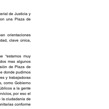
ial de Justicia y 
ron una Plaza de 
an orientaciones 
dad, clave única, 
ue “estamos muy 
ados mas algunos 
sión de Plaza de 
ue donde pudimos 
es y trabajadoras 
os, como Gobierno 
blicos a la gente 
icios, por eso el 
 la ciudadanía de 
nitarias conforme 