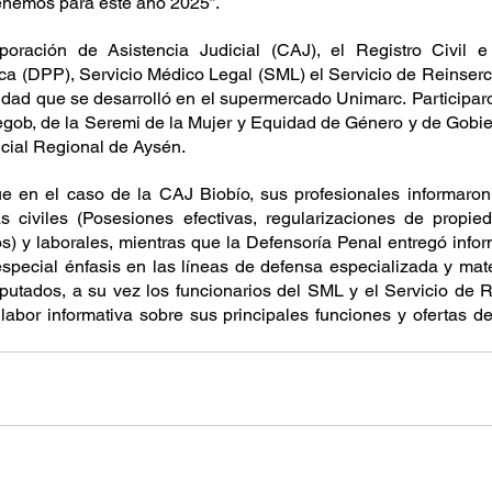
tenemos para este año 2025”.
ración de Asistencia Judicial (CAJ), el Registro Civil e Id
ca (DPP), Servicio Médico Legal (SML) el Servicio de Reinserci
vidad que se desarrolló en el supermercado Unimarc. Participar
egob, de la Seremi de la Mujer y Equidad de Género y de Gobie
cial Regional de Aysén.
e en el caso de la CAJ Biobío, sus profesionales informaron 
 civiles (Posesiones efectivas, regularizaciones de propieda
s) y laborales, mientras que la Defensoría Penal entregó infor
special énfasis en las líneas de defensa especializada y mater
putados, a su vez los funcionarios del SML y el Servicio de R
 labor informativa sobre sus principales funciones y ofertas d