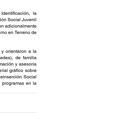
entificación, la 
ón Social Juvenil 
on adicionalmente 
rno en Terreno de 
y orientaron a la 
des), de familia 
mación y asesoría 
ial gráfico sobre 
einserción Social 
e programas en la 