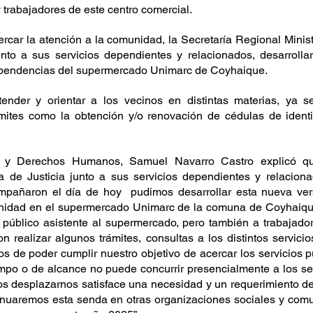
y trabajadores de este centro comercial.
rcar la atención a la comunidad, la Secretaría Regional Minister
to a sus servicios dependientes y relacionados, desarrolla
pendencias del supermercado Unimarc de Coyhaique. 
tender y orientar a los vecinos en distintas materias, ya se
ámites como la obtención y/o renovación de cédulas de identi
ia y Derechos Humanos, Samuel Navarro Castro explicó q
a de Justicia junto a sus servicios dependientes y relacion
mpañaron el día de hoy  pudimos desarrollar esta nueva ver
tunidad en el supermercado Unimarc de la comuna de Coyhaiq
 público asistente al supermercado, pero también a trabajador
n realizar algunos trámites, consultas a los distintos servici
 de poder cumplir nuestro objetivo de acercar los servicios pú
mpo o de alcance no puede concurrir presencialmente a los serv
s desplazarnos satisface una necesidad y un requerimiento de
tinuaremos esta senda en otras organizaciones sociales y comu