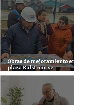
DOCTOR SIMI
| COMUNA DE AYSÉN
| COMUNA DE AYSÉN
Obras de mejoramiento en
plaza Kalstrom se
reactivarán