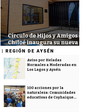
Círculo de Hijos y Amigos de
Chiloé inaugura su nueva
sede y fortalece el
| REGIÓN DE AYSÉN
| REGIÓN DE AYSÉN
patrimonio cultural de
Aviso por Heladas
Aysén
Normales a Moderadas en
Los Lagos y Aysén
100 acciones por la
naturaleza: Comunidades
educativas de Coyhaique
aprendieron sobre el
Huemul