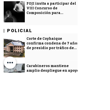
FOJI invita a participar del
VIII Concurso de
Composición para
Orquestas Infanto Juveniles
“Jorge Peña Hen”
| POLICIAL
| POLICIAL
Corte de Coyhaique
confirma condena de 7 años
de presidio por tráfico de
drogas
Carabineros mantiene
amplio despliegue en apoyo
a la comunidad tras
contingencia climática en
Aysén
Carabineros y vecinos
rescatan caballar atrapado
en laguna congelada