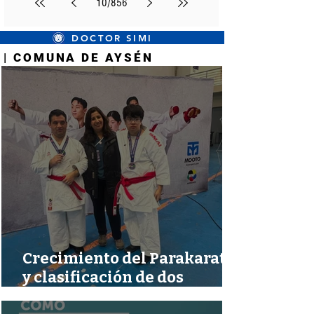
10
/
856
DOCTOR SIMI
| COMUNA DE AYSÉN
| COMUNA DE AYSÉN
Crecimiento del Parakarate
y clasificación de dos
deportistas ayseninos