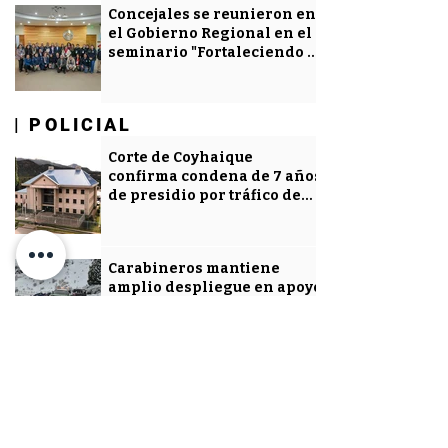
Concejales se reunieron en
el Gobierno Regional en el
seminario "Fortaleciendo la
Gestión Local en Aysén"
| POLICIAL
| POLICIAL
Corte de Coyhaique
confirma condena de 7 años
de presidio por tráfico de
drogas
Carabineros mantiene
amplio despliegue en apoyo
a la comunidad tras
contingencia climática en
Aysén
Carabineros y vecinos
rescatan caballar atrapado
en laguna congelada