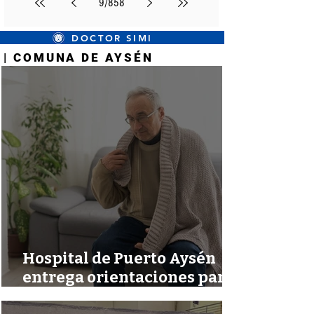
9
/
858
DOCTOR SIMI
| COMUNA DE AYSÉN
| COMUNA DE AYSÉN
Hospital de Puerto Aysén
entrega orientaciones para
reconocer a tiempo las