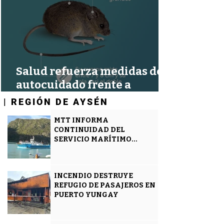
Salud refuerza medidas de
autocuidado frente a
confirmación de 02 nuevos
| REGIÓN DE AYSÉN
| REGIÓN DE AYSÉN
casos por Hantavirus
MTT INFORMA
CONTINUIDAD DEL
SERVICIO MARÍTIMO
SUBSIDIADO AYSÉN -
MAGALLANES
INCENDIO DESTRUYE
REFUGIO DE PASAJEROS EN
PUERTO YUNGAY