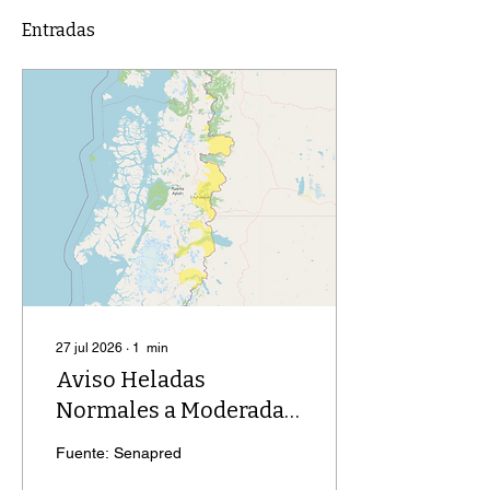
Entradas
27 jul 2026
∙
1
min
Aviso Heladas
Normales a Moderadas
en zonas de las
Fuente: Senapred
regiones de Los Lagos y