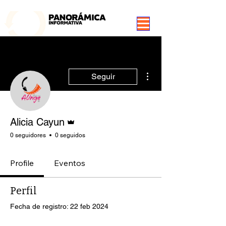
99.3 FM Puerto Aysén y Alrededores, Somos Panorámica Radio
Más acciones
Seguir
Administrador
Alicia Cayun
0 seguidores
0 seguidos
Profile
Eventos
Perfil
Fecha de registro: 22 feb 2024